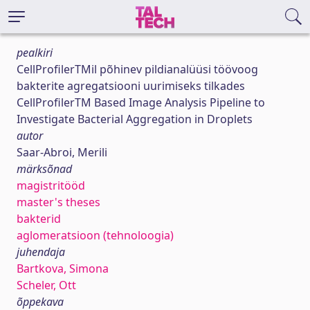
pealkiri
CellProfilerTMil põhinev pildianalüüsi töövoog
bakterite agregatsiooni uurimiseks tilkades
CellProfilerTM Based Image Analysis Pipeline to
Investigate Bacterial Aggregation in Droplets
autor
Saar-Abroi, Merili
märksõnad
magistritööd
master's theses
bakterid
aglomeratsioon (tehnoloogia)
juhendaja
Bartkova, Simona
Scheler, Ott
õppekava