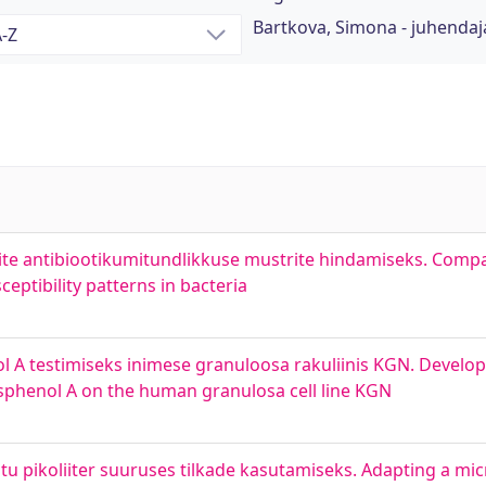
Bartkova, Simona - juhendaj
rite antibiootikumitundlikkuse mustrite hindamiseks. Comp
eptibility patterns in bacteria
l A testimiseks inimese granuloosa rakuliinis KGN. Developm
bisphenol A on the human granulosa cell line KGN
u pikoliiter suuruses tilkade kasutamiseks. Adapting a micr