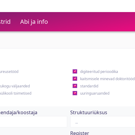
trid
Abi ja info
ureusetööd
digiteeritud perioodika
kaitsmisele minevad doktoritööd
ukogu väljaanded
standardid
ülikooli toimetised
uuringuaruanded
hendaja/koostaja
Struktuuriüksus
Register