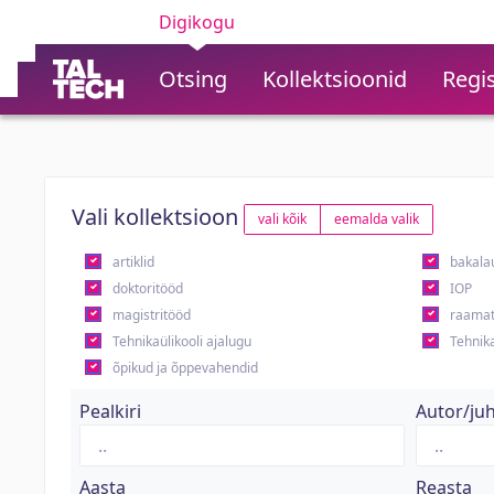
Digikogu
Otsing
Kollektsioonid
Regis
Vali kollektsioon
vali kõik
eemalda valik
artiklid
bakala
doktoritööd
IOP
magistritööd
raamat
Tehnikaülikooli ajalugu
Tehnika
õpikud ja õppevahendid
Pealkiri
Autor/ju
Aasta
Reasta