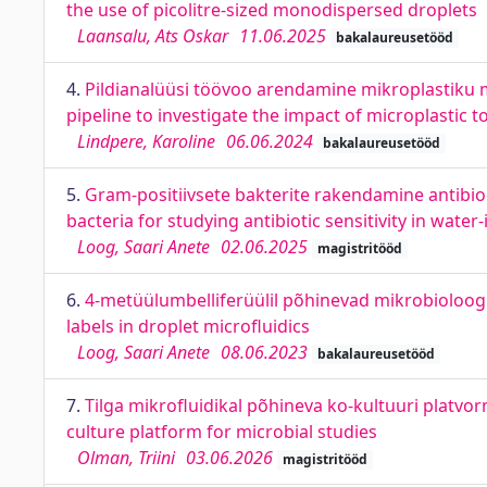
the use of picolitre-sized monodispersed droplets
Laansalu, Ats Oskar
11.06.2025
bakalaureusetööd
4.
Pildianalüüsi töövoo arendamine mikroplastiku 
pipeline to investigate the impact of microplastic t
Lindpere, Karoline
06.06.2024
bakalaureusetööd
5.
Gram-positiivsete bakterite rakendamine antibioo
bacteria for studying antibiotic sensitivity in water-
Loog, Saari Anete
02.06.2025
magistritööd
6.
4-metüülumbelliferüülil põhinevad mikrobioloogi
labels in droplet microfluidics
Loog, Saari Anete
08.06.2023
bakalaureusetööd
7.
Tilga mikrofluidikal põhineva ko-kultuuri platv
culture platform for microbial studies
Olman, Triini
03.06.2026
magistritööd