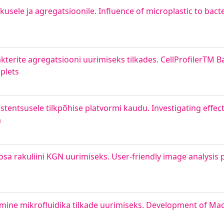
usele ja agregatsioonile. Influence of microplastic to bacte
akterite agregatsiooni uurimiseks tilkades. CellProfilerTM 
oplets
tentsusele tilkpõhise platvormi kaudu. Investigating effect
m
sa rakuliini KGN uurimiseks. User-friendly image analysis p
oomine mikrofluidika tilkade uurimiseks. Development of Ma