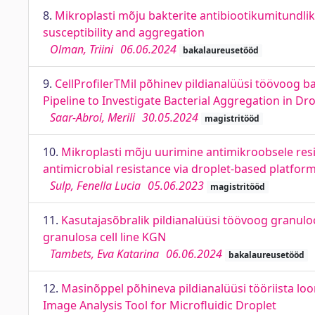
8.
Mikroplasti mõju bakterite antibiootikumitundlikk
susceptibility and aggregation
Olman, Triini
06.06.2024
bakalaureusetööd
9.
CellProfilerTMil põhinev pildianalüüsi töövoog b
Pipeline to Investigate Bacterial Aggregation in Dr
Saar-Abroi, Merili
30.05.2024
magistritööd
10.
Mikroplasti mõju uurimine antimikroobsele resis
antimicrobial resistance via droplet-based platfor
Sulp, Fenella Lucia
05.06.2023
magistritööd
11.
Kasutajasõbralik pildianalüüsi töövoog granuloo
granulosa cell line KGN
Tambets, Eva Katarina
06.06.2024
bakalaureusetööd
12.
Masinõppel põhineva pildianalüüsi tööriista l
Image Analysis Tool for Microfluidic Droplet