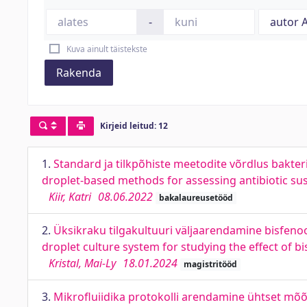
-
Kuva ainult täistekste
Rakenda
Kirjeid leitud: 12
1.
Standard ja tilkpõhiste meetodite võrdlus bakte
droplet-based methods for assessing antibiotic susc
Kiir, Katri
08.06.2022
bakalaureusetööd
2.
Üksikraku tilgakultuuri väljaarendamine bisfenoo
droplet culture system for studying the effect of 
Kristal, Mai-Ly
18.01.2024
magistritööd
3.
Mikrofluiidika protokolli arendamine ühtset mõõt