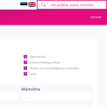
Intranet
diplomitööd
konverentsikogumikud
teadus- ja arengutegevuse aruanded
varia
Märksõna