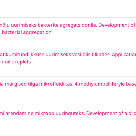
mõju uurimiseks bakterite agregatsioonile. Development of
o bacterial aggregation
tikumitundlikkuse uurimiseks vesi-õlis tilkades. Applicatio
in-oil droplets
a märgised tilga mikrofluidikas. 4-methylumbelliferyle bas
ormi arendamine mikroobiuuringuteks. Development of a drop