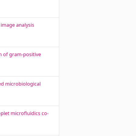
 image analysis
n of gram-positive
ed microbiological
let microfluidics co-