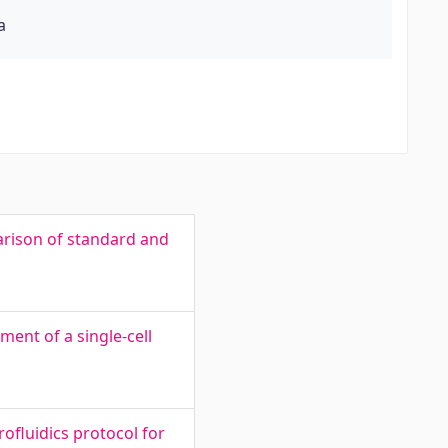
a
arison of standard and
ent of a single-cell
ofluidics protocol for