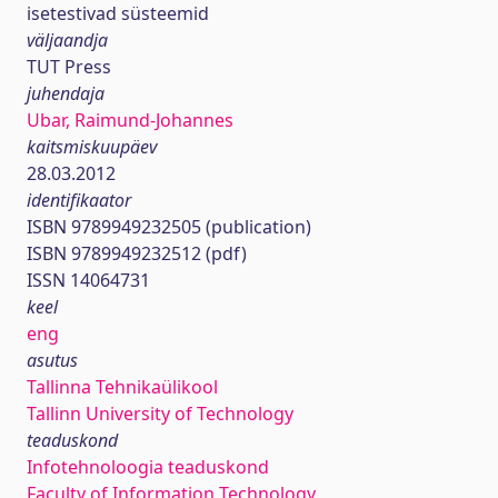
isetestivad süsteemid
väljaandja
TUT Press
juhendaja
Ubar, Raimund-Johannes
kaitsmiskuupäev
28.03.2012
identifikaator
ISBN 9789949232505 (publication)
ISBN 9789949232512 (pdf)
ISSN 14064731
keel
eng
asutus
Tallinna Tehnikaülikool
Tallinn University of Technology
teaduskond
Infotehnoloogia teaduskond
Faculty of Information Technology