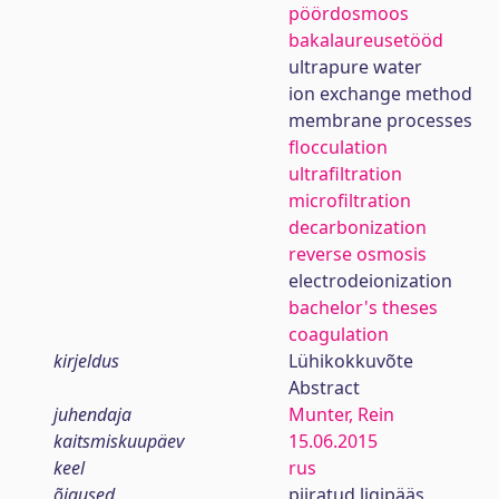
pöördosmoos
bakalaureusetööd
ultrapure water
ion exchange method
membrane processes
flocculation
ultrafiltration
microfiltration
decarbonization
reverse osmosis
electrodeionization
bachelor's theses
coagulation
kirjeldus
Lühikokkuvõte
Abstract
juhendaja
Munter, Rein
kaitsmiskuupäev
15.06.2015
keel
rus
õigused
piiratud ligipääs