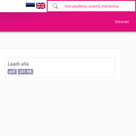
Intranet
Laadi alla
pdf
261 KB