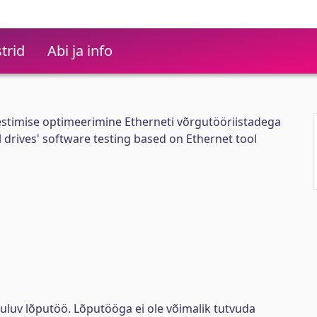
trid
Abi ja info
testimise optimeerimine Etherneti võrgutööriistadega
l drives' software testing based on Ethernet tool
uluv lõputöö. Lõputööga ei ole võimalik tutvuda