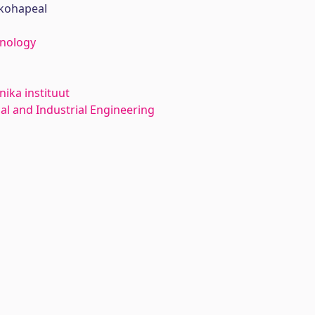
kohapeal
hnology
ika instituut
l and Industrial Engineering