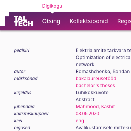
Digikogu
Otsing
Kollektsioonid
Regis
pealkiri
Elektriajamite tarkvara 
Optimization of electrica
network
autor
Romashchenko, Bohdan
märksõnad
bakalaureusetööd
bachelor's theses
kirjeldus
Lühikokkuvõte
Abstract
juhendaja
Mahmood, Kashif
kaitsmiskuupäev
08.06.2020
keel
eng
õigused
Avalikustamisele mitteku