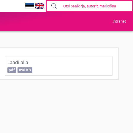
Intranet
Laadi alla
pdf
896 KB