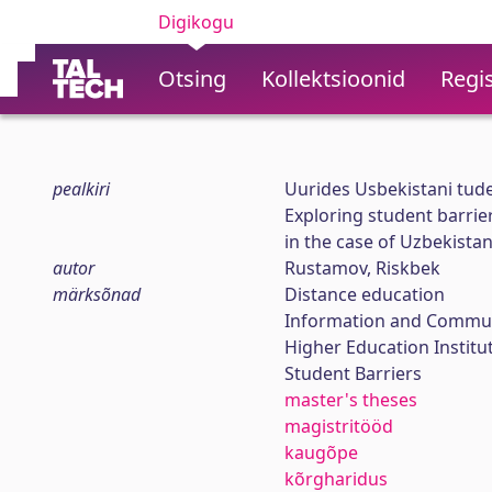
Digikogu
Otsing
Kollektsioonid
Regis
pealkiri
Uurides Usbekistani tud
Exploring student barrier
in the case of Uzbekista
autor
Rustamov, Riskbek
märksõnad
Distance education
Information and Commun
Higher Education Institu
Student Barriers
master's theses
magistritööd
kaugõpe
kõrgharidus