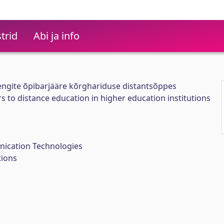
trid
Abi ja info
engite õpibarjääre kõrghariduse distantsõppes
s to distance education in higher education institutions
n
ication Technologies
tions