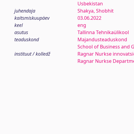
Usbekistan
juhendaja
Shakya, Shobhit
kaitsmiskuupäev
03.06.2022
keel
eng
asutus
Tallinna Tehnikaülikool
teaduskond
Majandusteaduskond
School of Business and 
instituut / kolledž
Ragnar Nurkse innovatsio
Ragnar Nurkse Departme