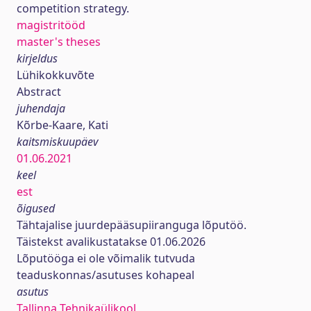
competition strategy.
magistritööd
master's theses
kirjeldus
Lühikokkuvõte
Abstract
juhendaja
Kõrbe-Kaare, Kati
kaitsmiskuupäev
01.06.2021
keel
est
õigused
Tähtajalise juurdepääsupiiranguga lõputöö.
Täistekst avalikustatakse 01.06.2026
Lõputööga ei ole võimalik tutvuda
teaduskonnas/asutuses kohapeal
asutus
Tallinna Tehnikaülikool