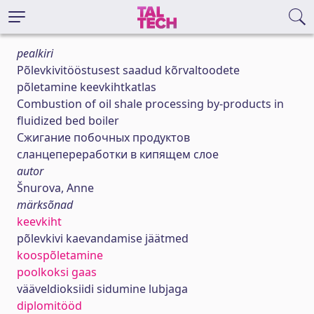
pealkiri
Põlevkivitööstusest saadud kõrvaltoodete
põletamine keevkihtkatlas
Combustion of oil shale processing by-products in
fluidized bed boiler
Сжигание побочных продуктов
сланцепереработки в кипящем слое
autor
Šnurova, Anne
märksõnad
keevkiht
põlevkivi kaevandamise jäätmed
koospõletamine
poolkoksi gaas
vääveldioksiidi sidumine lubjaga
diplomitööd