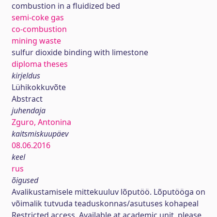
combustion in a fluidized bed
semi-coke gas
co-combustion
mining waste
sulfur dioxide binding with limestone
diploma theses
kirjeldus
Lühikokkuvõte
Abstract
juhendaja
Zguro, Antonina
kaitsmiskuupäev
08.06.2016
keel
rus
õigused
Avalikustamisele mittekuuluv lõputöö. Lõputööga on
võimalik tutvuda teaduskonnas/asutuses kohapeal
Restricted access. Available at academic unit, please