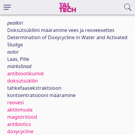
pealkiri
Doksütsükliini määramine vees ja reoveesettes
Determination of Doxycycline in Water and Activated
Sludge
autor
Laas, Pille
märksõnad
antibiootikumid
doksütsükliin
tahkefaasekstraktsioon
kontsentratsiooni määramine
reovesi
aktiivmuda
magistritööd
antibiotics
doxycycline