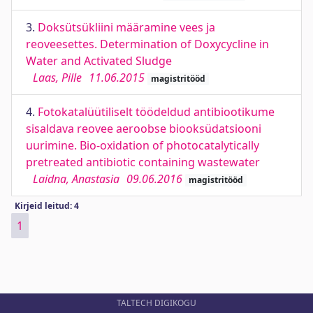
3.
Doksütsükliini määramine vees ja
reoveesettes. Determination of Doxycycline in
Water and Activated Sludge
Laas, Pille
11.06.2015
magistritööd
4.
Fotokatalüütiliselt töödeldud antibiootikume
sisaldava reovee aeroobse biooksüdatsiooni
uurimine. Bio-oxidation of photocatalytically
pretreated antibiotic containing wastewater
Laidna, Anastasia
09.06.2016
magistritööd
Kirjeid leitud: 4
1
TALTECH DIGIKOGU