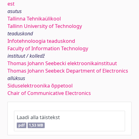
est
asutus
Tallinna Tehnikaülikool
Tallinn University of Technology
teaduskond
Infotehnoloogia teaduskond
Faculty of Information Technology
instituut / kolledž
Thomas Johann Seebecki elektroonikainstituut
Thomas Johann Seebeck Department of Electronics
allüksus
Siduselektroonika õppetool
Chair of Communicative Electronics
Laadi alla täistekst
pdf
1,53 MB