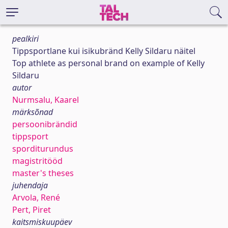
pealkiri
Tippsportlane kui isikubränd Kelly Sildaru näitel
Top athlete as personal brand on example of Kelly
Sildaru
autor
Nurmsalu, Kaarel
märksõnad
persoonibrändid
tippsport
sporditurundus
magistritööd
master's theses
juhendaja
Arvola, René
Pert, Piret
kaitsmiskuupäev