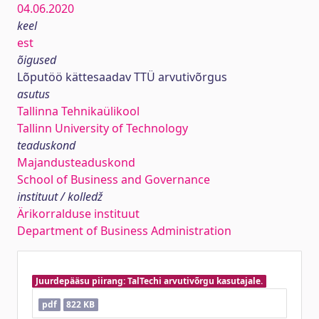
04.06.2020
keel
est
õigused
Lõputöö kättesaadav TTÜ arvutivõrgus
asutus
Tallinna Tehnikaülikool
Tallinn University of Technology
teaduskond
Majandusteaduskond
School of Business and Governance
instituut / kolledž
Ärikorralduse instituut
Department of Business Administration
Juurdepääsu piirang: TalTechi arvutivõrgu kasutajale.
pdf
822 KB