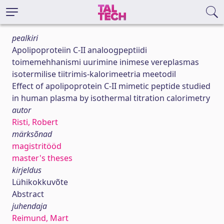
pealkiri
Apolipoproteiin C-II analoogpeptiidi
toimemehhanismi uurimine inimese vereplasmas
isotermilise tiitrimis-kalorimeetria meetodil
Effect of apolipoprotein C-II mimetic peptide studied
in human plasma by isothermal titration calorimetry
autor
Risti, Robert
märksõnad
magistritööd
master's theses
kirjeldus
Lühikokkuvõte
Abstract
juhendaja
Reimund, Mart