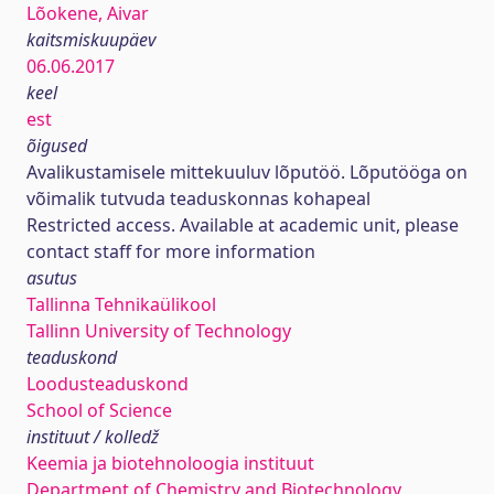
Lõokene, Aivar
kaitsmiskuupäev
06.06.2017
keel
est
õigused
Avalikustamisele mittekuuluv lõputöö. Lõputööga on
võimalik tutvuda teaduskonnas kohapeal
Restricted access. Available at academic unit, please
contact staff for more information
asutus
Tallinna Tehnikaülikool
Tallinn University of Technology
teaduskond
Loodusteaduskond
School of Science
instituut / kolledž
Keemia ja biotehnoloogia instituut
Department of Chemistry and Biotechnology