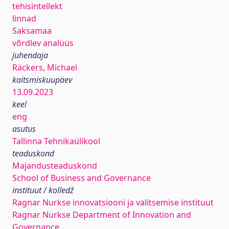
tehisintellekt
linnad
Saksamaa
võrdlev analüüs
juhendaja
Räckers, Michael
kaitsmiskuupäev
13.09.2023
keel
eng
asutus
Tallinna Tehnikaülikool
teaduskond
Majandusteaduskond
School of Business and Governance
instituut / kolledž
Ragnar Nurkse innovatsiooni ja valitsemise instituut
Ragnar Nurkse Department of Innovation and
Governance