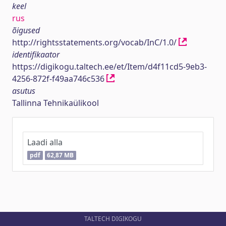
keel
rus
õigused
http://rightsstatements.org/vocab/InC/1.0/
identifikaator
https://digikogu.taltech.ee/et/Item/d4f11cd5-9eb3-
4256-872f-f49aa746c536
asutus
Tallinna Tehnikaülikool
Laadi alla
pdf
62,87 MB
TALTECH DIGIKOGU