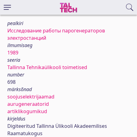
pealkiri
Исследование работы парогенераторов
электростанций
ilmumisaeg
1989
seeria
Tallinna Tehnikaülikooli toimetised
number
698
märksõnad
soojuselektrijaamad
aurugeneraatorid
artiklikogumikud
kirjeldus
Digiteeritud Tallinna Ülikooli Akadeemilises
Raamatukogus