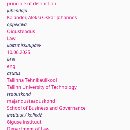
principle of distinction
juhendaja
Kajander, Aleksi Oskar Johannes
õppekava
Õigusteadus
Law
kaitsmiskuupäev
10.06.2025
keel
eng
asutus
Tallinna Tehnikaülikool
Tallinn University of Technology
teaduskond
majandusteaduskond
School of Business and Governance
instituut / kolledž
õiguse instituut
Department of Law