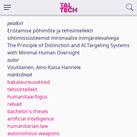
pealkiri
Eristamise põhimõte ja tehisintellekti
sihtimissüsteemid minimaalse inimjärelevalvega
The Principle of Distinction and AI Targeting Systems
with Minimal Human Oversight
autor
Voutilainen, Aino-Kaisa Hannele
märksõnad
bakalaureusetööd
tehisintellekt
humanitaarõigus
relvad
bachelor's theses
artificial intelligence
humanitarian law
autonomous weapons