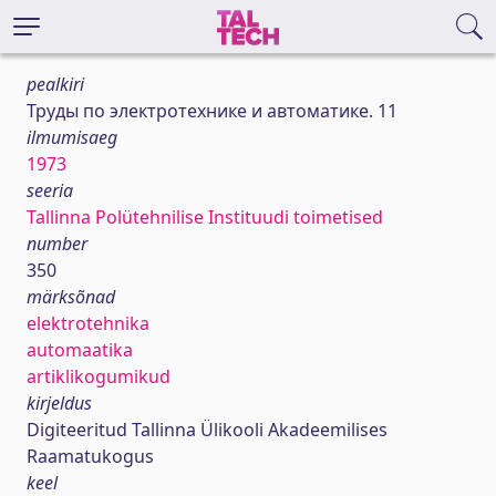
pealkiri
Труды по электротехнике и автоматике. 11
ilmumisaeg
1973
seeria
Tallinna Polütehnilise Instituudi toimetised
number
350
märksõnad
elektrotehnika
automaatika
artiklikogumikud
kirjeldus
Digiteeritud Tallinna Ülikooli Akadeemilises
Raamatukogus
keel