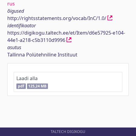
rus
õigused
http://rightsstatements.org/vocab/InC/1.0/
identifikaator
https://digikogu.taltech.ee/et/Item/d6e57925-e104-
44e1-a218-c5b3110d9996
asutus
Tallinna Polütehniline Instituut
Laadi alla
pdf
125,24 MB
TALTECH DIGIKOGU