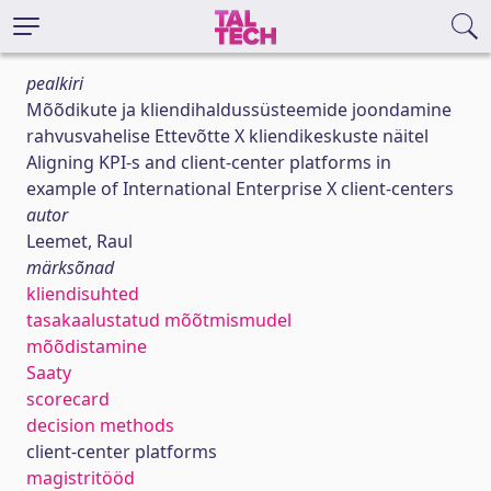
pealkiri
Mõõdikute ja kliendihaldussüsteemide joondamine
rahvusvahelise Ettevõtte X kliendikeskuste näitel
Aligning KPI-s and client-center platforms in
example of International Enterprise X client-centers
autor
Leemet, Raul
märksõnad
kliendisuhted
tasakaalustatud mõõtmismudel
mõõdistamine
Saaty
scorecard
decision methods
client-center platforms
magistritööd