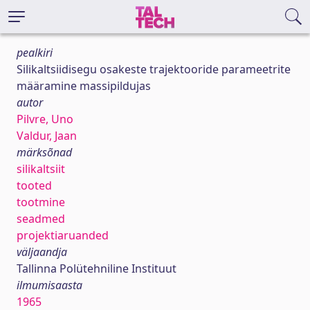
pealkiri
Silikaltsiidisegu osakeste trajektooride parameetrite
määramine massipildujas
autor
Pilvre, Uno
Valdur, Jaan
märksõnad
silikaltsiit
tooted
tootmine
seadmed
projektiaruanded
väljaandja
Tallinna Polütehniline Instituut
ilmumisaasta
1965