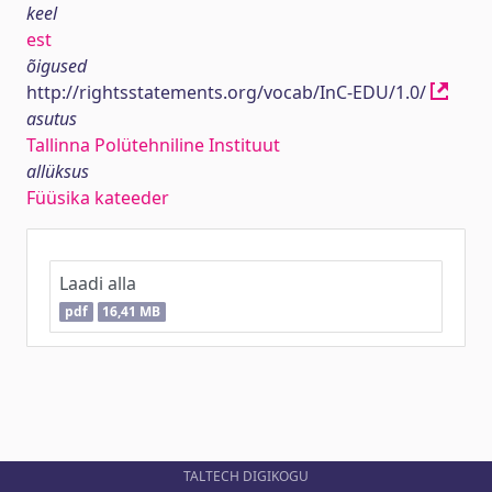
keel
est
õigused
http://rightsstatements.org/vocab/InC-EDU/1.0/
asutus
Tallinna Polütehniline Instituut
allüksus
Füüsika kateeder
Laadi alla
pdf
16,41 MB
TALTECH DIGIKOGU