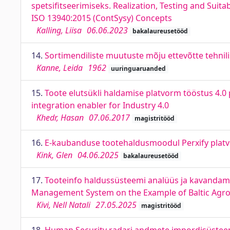
spetsifitseerimiseks. Realization, Testing and Suita
ISO 13940:2015 (ContSysy) Concepts
Kalling, Liisa
06.06.2023
bakalaureusetööd
14.
Sortimendiliste muutuste mõju ettevõtte tehnili
Kanne, Leida
1962
uuringuaruanded
15.
Toote elutsükli haldamise platvorm tööstus 4.0
integration enabler for Industry 4.0
Khedr, Hasan
07.06.2017
magistritööd
16.
E-kaubanduse tootehaldusmoodul Perxify plat
Kink, Glen
04.06.2025
bakalaureusetööd
17.
Tooteinfo haldussüsteemi analüüs ja kavandamin
Management System on the Example of Baltic Agro
Kivi, Nell Natali
27.05.2025
magistritööd