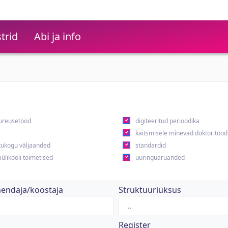
trid
Abi ja info
ureusetööd
digiteeritud perioodika
kaitsmisele minevad doktoritööd
ukogu väljaanded
standardid
ülikooli toimetised
uuringuaruanded
hendaja/koostaja
Struktuuriüksus
Register