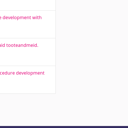
ce development with
aid tooteandmeid.
rocedure development