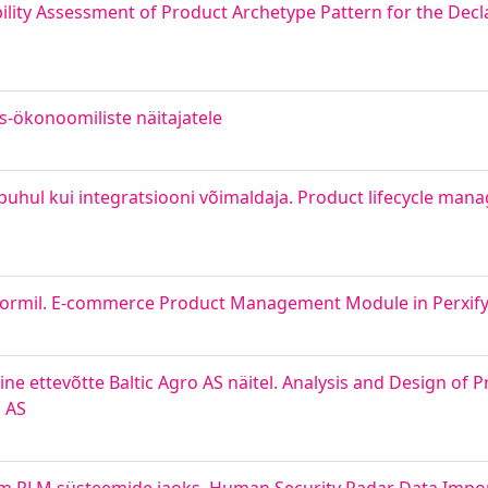
bility Assessment of Product Archetype Pattern for the Decla
s-ökonoomiliste näitajatele
 puhul kui integratsiooni võimaldaja. Product lifecycle ma
vormil. E-commerce Product Management Module in Perxif
e ettevõtte Baltic Agro AS näitel. Analysis and Design of 
 AS