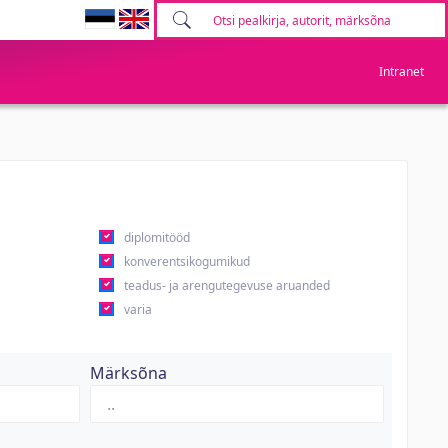
Intranet
diplomitööd
konverentsikogumikud
teadus- ja arengutegevuse aruanded
varia
Märksõna