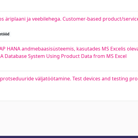
os äriplaani ja veebilehega. Customer-based product/servi
etööd
SAP HANA andmebaasisüsteemis, kasutades MS Excelis olev
A Database System Using Product Data from MS Excel
sprotseduuride väljatöötamine. Test devices and testing p