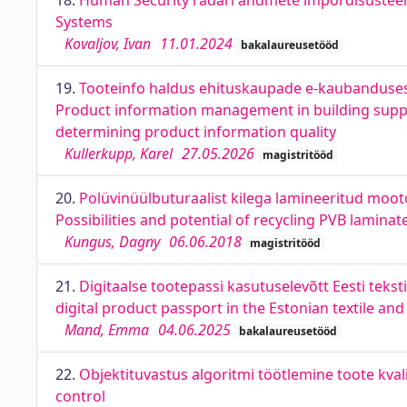
18.
Human Security radari andmete impordisüstee
Systems
Kovaljov, Ivan
11.01.2024
bakalaureusetööd
19.
Tooteinfo haldus ehituskaupade e-kaubanduses: 
Product information management in building suppli
determining product information quality
Kullerkupp, Karel
27.05.2026
magistritööd
20.
Polüvinüülbuturaalist kilega lamineeritud moot
Possibilities and potential of recycling PVB laminat
Kungus, Dagny
06.06.2018
magistritööd
21.
Digitaalse tootepassi kasutuselevõtt Eesti tekst
digital product passport in the Estonian textile an
Mand, Emma
04.06.2025
bakalaureusetööd
22.
Objektituvastus algoritmi töötlemine toote kval
control