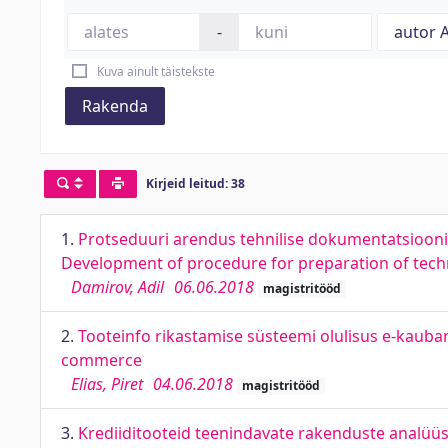
-
Kuva ainult täistekste
Rakenda
Kirjeid leitud: 38
1.
Protseduuri arendus tehnilise dokumentatsiooni
Development of procedure for preparation of tec
Damirov, Adil
06.06.2018
magistritööd
2.
Tooteinfo rikastamise süsteemi olulisus e-kaub
commerce
Elias, Piret
04.06.2018
magistritööd
3.
Krediiditooteid teenindavate rakenduste analüüs