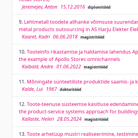
Jeremejev, Anton
15.12.2016
diplomitööd
9.
Lehtmetall toodete allhanke võimsuse suurendami
metal products outsourcing in AS Harju Elekter Ele
Kaaret, Kadri
06.06.2018
magistritööd
10.
Tooteinfo rikastamise ja haldamise lahendus A
the example of Apollo Stores omnichannels
Kaibald, Andre
01.06.2022
magistritööd
11.
Mõningate sünteetiliste produktide saamis- ja k
Kalde, Lui
1967
doktoritööd
12.
Toote-teenuse süsteemse käsitluse edendamine
the product-service systems approach for building
Kallaste, Heleri
28.05.2024
magistritööd
13.
Toote arhetüüp mustri realiseerimine, testimin