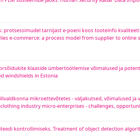
m PLM süsteemide jaoks. Human Security Radar Data Impo
protsessimudel tarnijast e-poeni koos tooteinfo kvaliteeti
es e-commerce: a process model from supplier to online s
orsõidukite klaaside ümbertöötlemise võimalused ja potents
ed windshields in Estonia
iilivaldkonna mikroettevõtetes - väljakutsed, võimalused ja
d clothing industry micro-enterprises - challenges, opportun
iteedi kontrollimiseks. Treatment of object detection algori