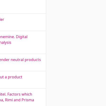
ler
enemine. Digital
nalysis
ender neutral products
out a product
tel. Factors which
a, Rimi and Prisma