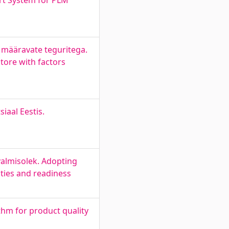
rt System for PLM
 määravate teguritega.
tore with factors
iaal Eestis.
 valmisolek. Adopting
ities and readiness
thm for product quality