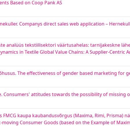
ments Based on Coop Pank AS
ekuller. Companys direct sales web application – Hernekul
 analüüs tekstiilisektori väärtusahelas: tarnijakeskne läh
amics in Textile Global Value Chains: A Supplier-Centric A
husus. The effectiveness of gender based marketing for g
. Consumers' attitudes towards the possibility of missing 
des FMCG kaupa kaubandusvõrgus (Maxima, Rimi, Prisma) näi
t-moving Consumer Goods (based on the Example of Maxim