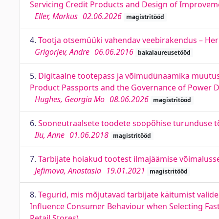
Servicing Credit Products and Design of Improve
Eller, Markus
02.06.2026
magistritööd
4.
Tootja otsemüüki vahendav veebirakendus – Hern
Grigorjev, Andre
06.06.2016
bakalaureusetööd
5.
Digitaalne tootepass ja võimudünaamika muutuste
Product Passports and the Governance of Power Dyn
Hughes, Georgia Mo
08.06.2026
magistritööd
6.
Sooneutraalsete toodete soopõhise turunduse tõ
Ilu, Anne
01.06.2018
magistritööd
7.
Tarbijate hoiakud tootest ilmajäämise võimalusse
Jefimova, Anastasia
19.01.2021
magistritööd
8.
Tegurid, mis mõjutavad tarbijate käitumist vali
Influence Consumer Behaviour when Selecting Fas
Retail Stores)