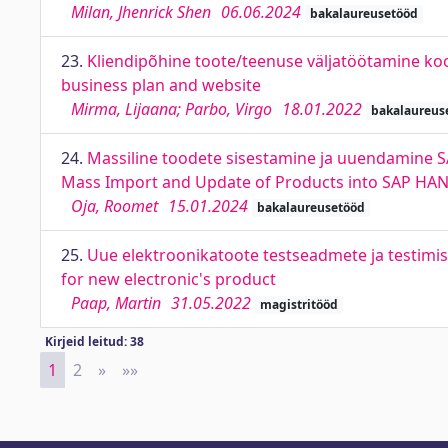
Milan, Jhenrick Shen
06.06.2024
bakalaureusetööd
23.
Kliendipõhine toote/teenuse väljatöötamine ko
business plan and website
Mirma, Lijaana; Parbo, Virgo
18.01.2022
bakalaureus
24.
Massiline toodete sisestamine ja uuendamine 
Mass Import and Update of Products into SAP HAN
Oja, Roomet
15.01.2024
bakalaureusetööd
25.
Uue elektroonikatoote testseadmete ja testimi
for new electronic's product
Paap, Martin
31.05.2022
magistritööd
Kirjeid leitud: 38
1
2
»
Next
»»
Last