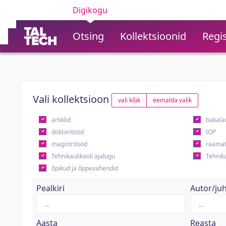
Digikogu
Otsing
Kollektsioonid
Regis
Vali kollektsioon
vali kõik
eemalda valik
artiklid
bakala
doktoritööd
IOP
magistritööd
raamat
Tehnikaülikooli ajalugu
Tehnika
õpikud ja õppevahendid
Pealkiri
Autor/ju
Aasta
Reasta