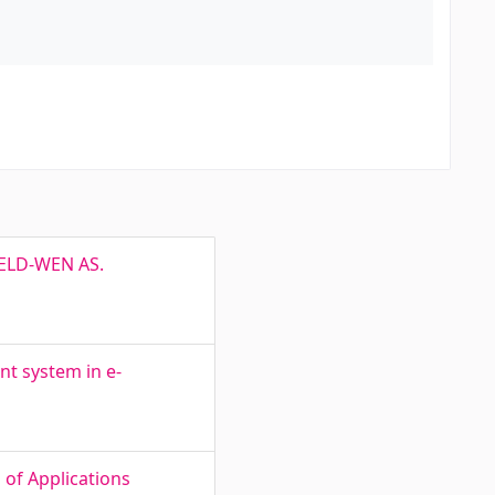
JELD-WEN AS.
t system in e-
 of Applications