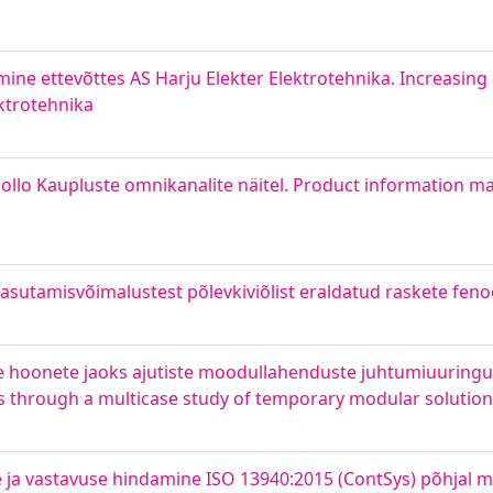
ne ettevõttes AS Harju Elekter Elektrotehnika. Increasing 
ktrotehnika
pollo Kaupluste omnikanalite näitel. Product information 
asutamisvõimalustest põlevkiviõlist eraldatud raskete fenoo
 hoonete jaoks ajutiste moodullahenduste juhtumiuuringu
s through a multicase study of temporary modular solutio
e ja vastavuse hindamine ISO 13940:2015 (ContSys) põhjal mõ