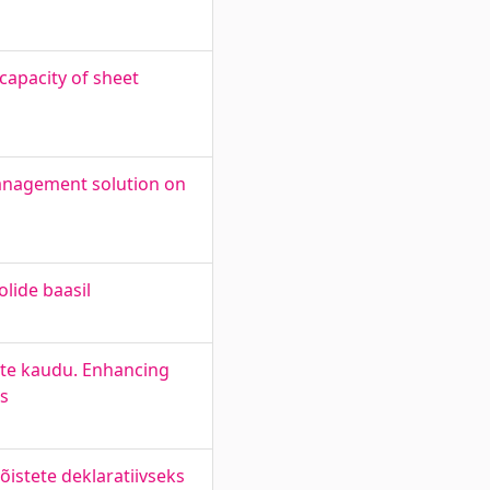
capacity of sheet
management solution on
lide baasil
te kaudu. Enhancing
ns
istete deklaratiivseks