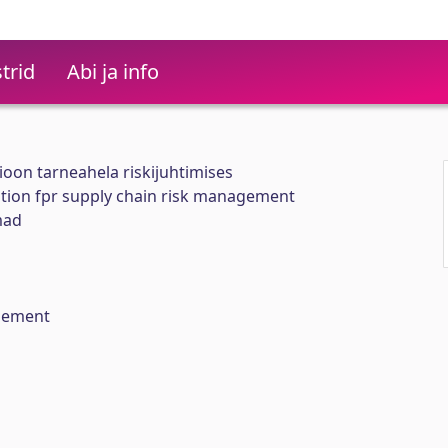
trid
Abi ja info
oon tarneahela riskijuhtimises
ion fpr supply chain risk management
mad
gement