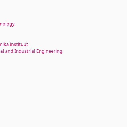
hnology
ika instituut
l and Industrial Engineering