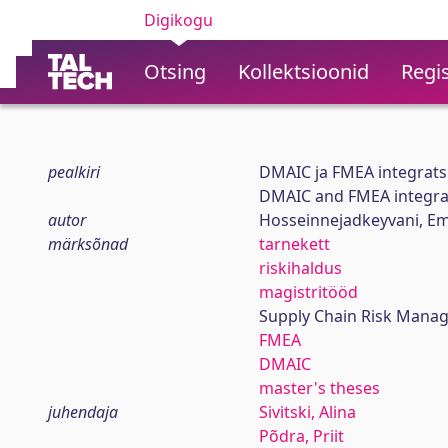
Digikogu
Otsing
Kollektsioonid
Regis
pealkiri
DMAIC ja FMEA integratsi
DMAIC and FMEA integrat
autor
Hosseinnejadkeyvani, E
märksõnad
tarnekett
riskihaldus
magistritööd
Supply Chain Risk Mana
FMEA
DMAIC
master's theses
juhendaja
Sivitski, Alina
Põdra, Priit