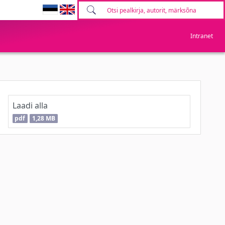
Intranet
Laadi alla
pdf
1,28 MB