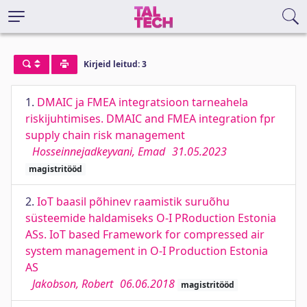
Kirjeid leitud: 3
1.
DMAIC ja FMEA integratsioon tarneahela
riskijuhtimises. DMAIC and FMEA integration fpr
supply chain risk management
Hosseinnejadkeyvani, Emad
31.05.2023
magistritööd
2.
IoT baasil põhinev raamistik suruõhu
süsteemide haldamiseks O-I PRoduction Estonia
ASs. IoT based Framework for compressed air
system management in O-I Production Estonia
AS
Jakobson, Robert
06.06.2018
magistritööd