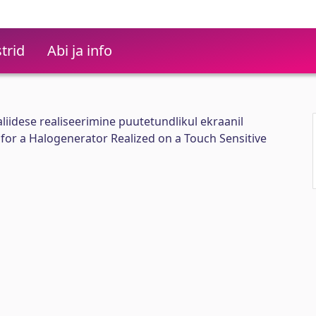
trid
Abi ja info
liidese realiseerimine puutetundlikul ekraanil
 for a Halogenerator Realized on a Touch Sensitive