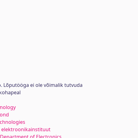
. Lõputööga ei ole võimalik tutvuda
kohapeal
hnology
kond
echnologies
elektroonikainstituut
Department of Electronics