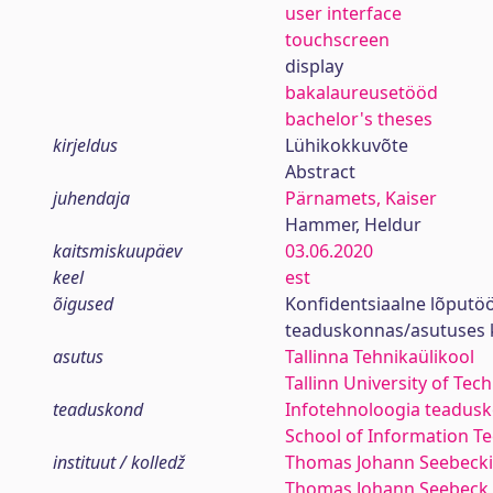
user interface
touchscreen
display
bakalaureusetööd
bachelor's theses
kirjeldus
Lühikokkuvõte
Abstract
juhendaja
Pärnamets, Kaiser
Hammer, Heldur
kaitsmiskuupäev
03.06.2020
keel
est
õigused
Konfidentsiaalne lõputöö
teaduskonnas/asutuses 
asutus
Tallinna Tehnikaülikool
Tallinn University of Tec
teaduskond
Infotehnoloogia teadus
School of Information T
instituut / kolledž
Thomas Johann Seebecki 
Thomas Johann Seebeck 