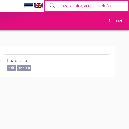
Intranet
Laadi alla
pdf
163 KB