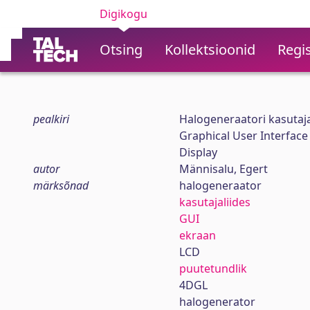
Digikogu
Otsing
Kollektsioonid
Regis
pealkiri
Halogeneraatori kasutaja
Graphical User Interface
Display
autor
Männisalu, Egert
märksõnad
halogeneraator
kasutajaliides
GUI
ekraan
LCD
puutetundlik
4DGL
halogenerator