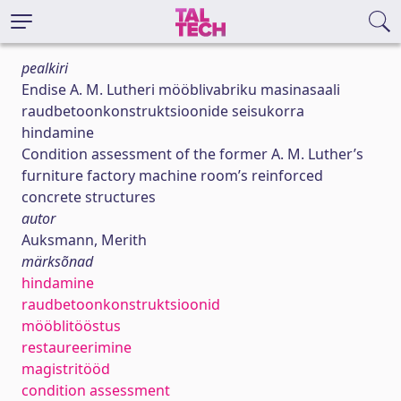
pealkiri
Endise A. M. Lutheri mööblivabriku masinasaali
raudbetoonkonstruktsioonide seisukorra
hindamine
Condition assessment of the former A. M. Luther’s
furniture factory machine room’s reinforced
concrete structures
autor
Auksmann, Merith
märksõnad
hindamine
raudbetoonkonstruktsioonid
mööblitööstus
restaureerimine
magistritööd
condition assessment