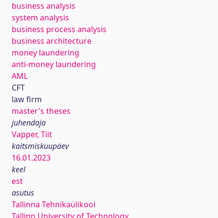
business analysis
system analysis
business process analysis
business architecture
money laundering
anti-money laundering
AML
CFT
law firm
master's theses
juhendaja
Vapper, Tiit
kaitsmiskuupäev
16.01.2023
keel
est
asutus
Tallinna Tehnikaülikool
Tallinn University of Technology