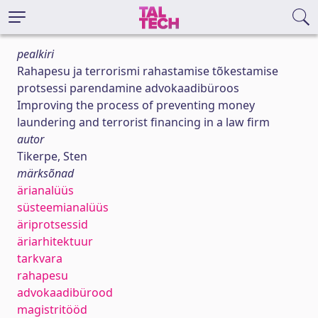
pealkiri
Rahapesu ja terrorismi rahastamise tõkestamise
protsessi parendamine advokaadibüroos
Improving the process of preventing money
laundering and terrorist financing in a law firm
autor
Tikerpe, Sten
märksõnad
ärianalüüs
süsteemianalüüs
äriprotsessid
äriarhitektuur
tarkvara
rahapesu
advokaadibürood
magistritööd