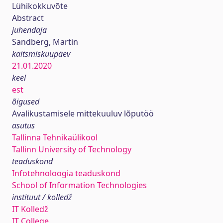
Lühikokkuvõte
Abstract
juhendaja
Sandberg, Martin
kaitsmiskuupäev
21.01.2020
keel
est
õigused
Avalikustamisele mittekuuluv lõputöö
asutus
Tallinna Tehnikaülikool
Tallinn University of Technology
teaduskond
Infotehnoloogia teaduskond
School of Information Technologies
instituut / kolledž
IT Kolledž
IT College