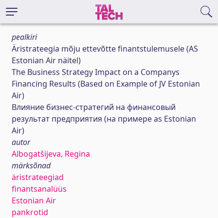
pealkiri
Äristrateegia mõju ettevõtte finantstulemusele (AS
Estonian Air näitel)
The Business Strategy Impact on a Companys
Financing Results (Based on Example of JV Estonian
Air)
Влияние бизнес-стратегий на финансовый
результат предприятия (на примере as Estonian
Air)
autor
Albogatšijeva, Regina
märksõnad
äristrateegiad
finantsanalüüs
Estonian Air
pankrotid