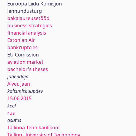
Euroopa Liidu Komisjon
lennundusturg
bakalaureusetööd
business strategies
financial analysis
Estonian Air
bankruptcies
EU Comission
aviation market
bachelor's theses
juhendaja
Alver, Jaan
kaitsmiskuupäev
15.06.2015
keel
rus
asutus
Tallinna Tehnikaülikool
Tallinn University of Technology