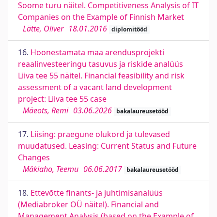
Soome turu näitel. Competitiveness Analysis of IT
Companies on the Example of Finnish Market
Lätte, Oliver
18.01.2016
diplomitööd
16.
Hoonestamata maa arendusprojekti
reaalinvesteeringu tasuvus ja riskide analüüs
Liiva tee 55 näitel. Financial feasibility and risk
assessment of a vacant land development
project: Liiva tee 55 case
Mäeots, Remi
03.06.2026
bakalaureusetööd
17.
Liising: praegune olukord ja tulevased
muudatused. Leasing: Current Status and Future
Changes
Mäkiaho, Teemu
06.06.2017
bakalaureusetööd
18.
Ettevõtte finants- ja juhtimisanalüüs
(Mediabroker OÜ näitel). Financial and
Management Analysis (based on the Example of