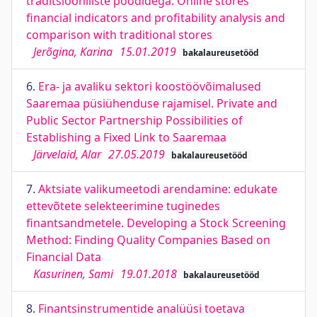
traditsiooniliste poodidega. Online stores
financial indicators and profitability analysis and
comparison with traditional stores
Jerõgina, Karina
15.01.2019
bakalaureusetööd
6.
Era- ja avaliku sektori koostöövõimalused
Saaremaa püsiühenduse rajamisel. Private and
Public Sector Partnership Possibilities of
Establishing a Fixed Link to Saaremaa
Järvelaid, Alar
27.05.2019
bakalaureusetööd
7.
Aktsiate valikumeetodi arendamine: edukate
ettevõtete selekteerimine tuginedes
finantsandmetele. Developing a Stock Screening
Method: Finding Quality Companies Based on
Financial Data
Kasurinen, Sami
19.01.2018
bakalaureusetööd
8.
Finantsinstrumentide analüüsi toetava