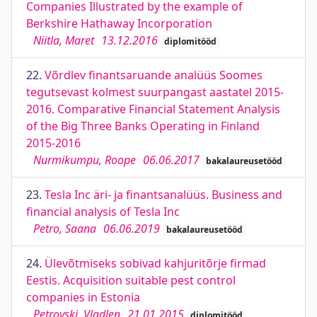
Companies Illustrated by the example of
Berkshire Hathaway Incorporation
Niitla, Maret
13.12.2016
diplomitööd
22.
Võrdlev finantsaruande analüüs Soomes
tegutsevast kolmest suurpangast aastatel 2015-
2016. Comparative Financial Statement Analysis
of the Big Three Banks Operating in Finland
2015-2016
Nurmikumpu, Roope
06.06.2017
bakalaureusetööd
23.
Tesla Inc äri- ja finantsanalüüs. Business and
financial analysis of Tesla Inc
Petro, Saana
06.06.2019
bakalaureusetööd
24.
Ülevõtmiseks sobivad kahjuritõrje firmad
Eestis. Acquisition suitable pest control
companies in Estonia
Petrovski, Vladlen
21.01.2015
diplomitööd