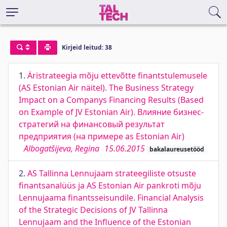
Kirjeid leitud: 38
1.
Äristrateegia mõju ettevõtte finantstulemusele
(AS Estonian Air näitel). The Business Strategy
Impact on a Companys Financing Results (Based
on Example of JV Estonian Air). Влияние бизнес-
стратегий на финансовый результат
предприятия (на примере as Estonian Air)
Albogatšijeva, Regina
15.06.2015
bakalaureusetööd
2.
AS Tallinna Lennujaam strateegiliste otsuste
finantsanalüüs ja AS Estonian Air pankroti mõju
Lennujaama finantsseisundile. Financial Analysis
of the Strategic Decisions of JV Tallinna
Lennujaam and the Influence of the Estonian