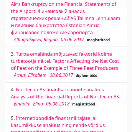
Air’s Bankruptcy on the Financial Statements of
the Airport. Финансовый анализ
стратегических решений AS Tallinna Lennujaam
и влияние банкротства Estonian Air на
финансовое положение аэропорта
Albogatšijeva, Regina
06.06.2017
magistritööd
3.
Turba omahinda mõjutavad faktorid kolme
turbatootja näitel. Factors Affecting the Net Cost
of Peat on the Example of Three Peat Producers
Arnus, Elisabeth
08.06.2017
diplomitööd
4.
Nordecon AS finantsaruannete analüüs.
Analysis of the Financial Reports of Nordecon AS
Einholm, Elina
05.06.2018
magistritööd
5.
Internetipoodide finantsnäitajate ja
kasumlikkuse analüüs ning nende võrdlus