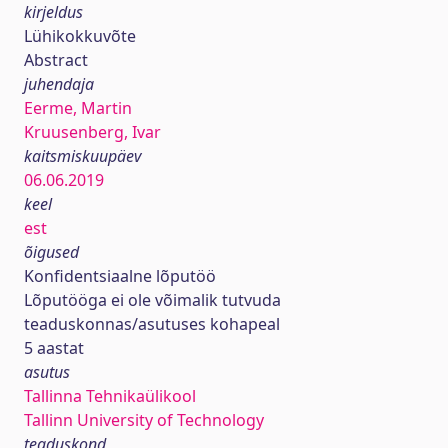
kirjeldus
Lühikokkuvõte
Abstract
juhendaja
Eerme, Martin
Kruusenberg, Ivar
kaitsmiskuupäev
06.06.2019
keel
est
õigused
Konfidentsiaalne lõputöö
Lõputööga ei ole võimalik tutvuda
teaduskonnas/asutuses kohapeal
5 aastat
asutus
Tallinna Tehnikaülikool
Tallinn University of Technology
teaduskond