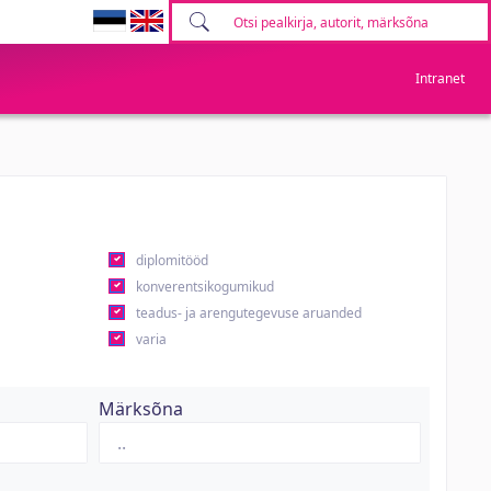
Intranet
diplomitööd
konverentsikogumikud
teadus- ja arengutegevuse aruanded
varia
Märksõna