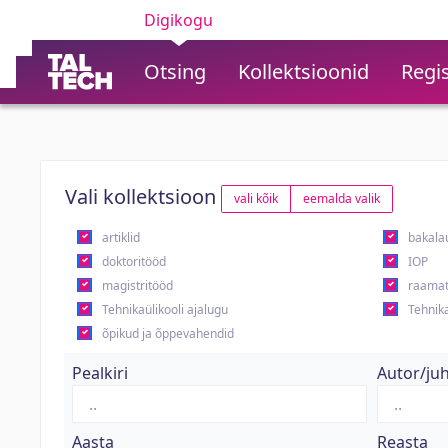
Digikogu
Otsing
Kollektsioonid
Regis
Vali kollektsioon
vali kõik
eemalda valik
artiklid
bakala
doktoritööd
IOP
magistritööd
raamat
Tehnikaülikooli ajalugu
Tehnika
õpikud ja õppevahendid
Pealkiri
Autor/ju
Aasta
Reasta