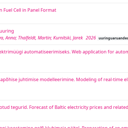
 Fuel Cell in Panel Format
uuring
a, Anna; Thalfeldt, Martin; Kurnitski, Jarek
2026
uuringuaruande
ktrimüügi automatiseerimiseks. Web application for automa
põhise juhtimise modelleerimine. Modeling of real-time ele
ud tegurid. Forecast of Baltic electricity prices and relate