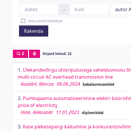
-
Kuva ainult täistekste
Rakenda
Kirjeid leitud: 22
1.
Ülekandevõrgu ühisriputusega vahelduvvoolu õhu
multi-circuit AC overhead transmission line
Auväärt, Marcus
06.06.2024
bakalaureusetööd
2.
Pumbajaama automatiseerimine elektri böörsihi
price of electricity
Hinn, Aleksandr
11.01.2023
diplomitööd
3.
Kase päikesepargi käitumine ja konkurentsivõime 