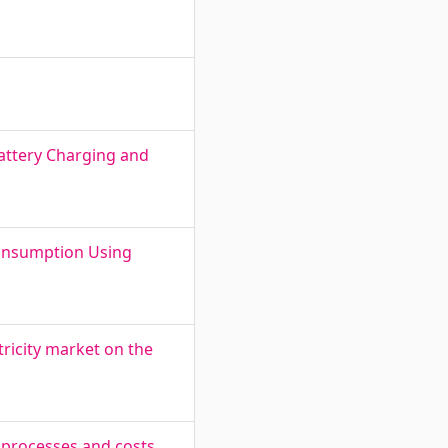
attery Charging and
Consumption Using
tricity market on the
e processes and costs