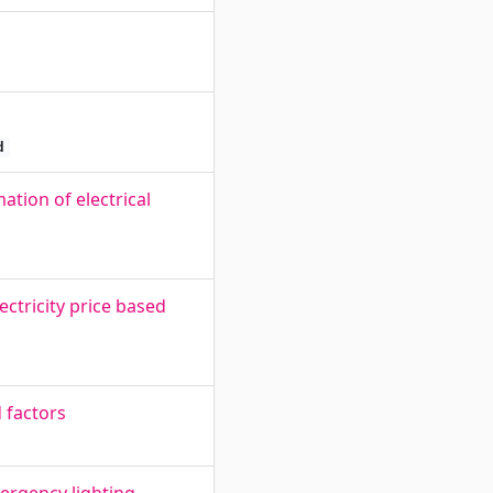
d
tion of electrical
ctricity price based
d factors