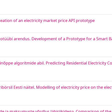
eation of an electricity market price API prototype
totüübi arendus. Development of a Prototype for a Smart B
õppe algoritmide abil. Predicting Residential Electricity 
rsil Eesti näitel. Modelling of electricity price on the elec
side ja maksumuste võrdlus lähiriikidega. Comparison of th