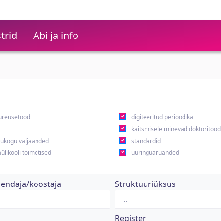
trid
Abi ja info
ureusetööd
digiteeritud perioodika
kaitsmisele minevad doktoritööd
ukogu väljaanded
standardid
ülikooli toimetised
uuringuaruanded
hendaja/koostaja
Struktuuriüksus
Register