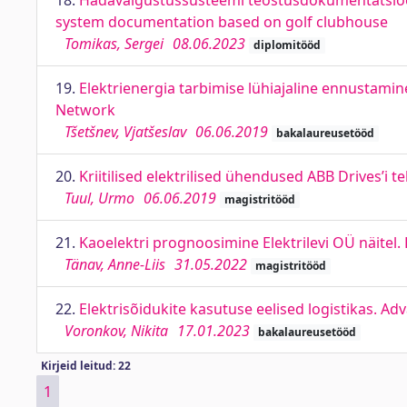
18.
Hädavalgustussüsteemi teostusdokumentatsiooni
system documentation based on golf clubhouse
Tomikas, Sergei
08.06.2023
diplomitööd
19.
Elektrienergia tarbimise lühiajaline ennustamin
Network
Tšetšnev, Vjatšeslav
06.06.2019
bakalaureusetööd
20.
Kriitilised elektrilised ühendused ABB Drives’i te
Tuul, Urmo
06.06.2019
magistritööd
21.
Kaoelektri prognoosimine Elektrilevi OÜ näitel. F
Tänav, Anne-Liis
31.05.2022
magistritööd
22.
Elektrisõidukite kasutuse eelised logistikas. Adv
Voronkov, Nikita
17.01.2023
bakalaureusetööd
Kirjeid leitud: 22
1