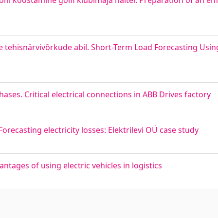
 koostamine golfi klubimaja näitel. Preparation of an em
e tehisnärvivõrkude abil. Short-Term Load Forecasting Using 
hases. Critical electrical connections in ABB Drives factory
orecasting electricity losses: Elektrilevi OÜ case study
antages of using electric vehicles in logistics