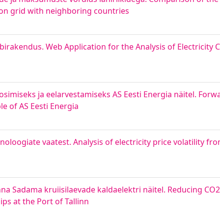
ion grid with neighboring countries
ebirakendus. Web Application for the Analysis of Electricit
imiseks ja eelarvestamiseks AS Eesti Energia näitel. Forw
e of AS Eesti Energia
oloogiate vaatest. Analysis of electricity price volatility fr
 Sadama kruiisilaevade kaldaelektri näitel. Reducing CO2 
ps at the Port of Tallinn