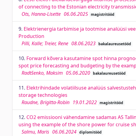
of connecting to the Estonian electricity transmiss
Ots, Hanna-Lisette
06.06.2025
magistritööd
9.
Elektrienergia tarbimise ja tootmise analüüsi ve
Production
Pilli, Kalle; Treier, Rene
08.06.2023
bakalaureusetööd
10.
Forward kõvera kasutamine spot hinna prognoos
spot price forecasting and budgeting by the exampl
Radtšenko, Maksim
05.06.2020
bakalaureusetööd
11.
Elektrihindade volatiilsuse analüüs salvestustehn
storage technologies
Raudne, Brigitta-Robin
19.01.2022
magistritööd
12.
CO2 emissiooni vähendamine sadamas AS Tallinna
using the example of the shore power for cruise shi
Salmu, Maris
06.06.2024
diplomitööd