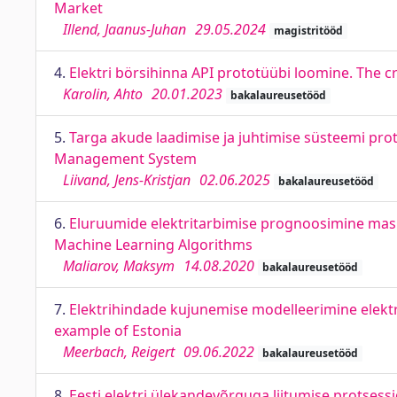
Market
Illend, Jaanus-Juhan
29.05.2024
magistritööd
4.
Elektri börsihinna API prototüübi loomine. The cr
Karolin, Ahto
20.01.2023
bakalaureusetööd
5.
Targa akude laadimise ja juhtimise süsteemi pro
Management System
Liivand, Jens-Kristjan
02.06.2025
bakalaureusetööd
6.
Eluruumide elektritarbimise prognoosimine masin
Machine Learning Algorithms
Maliarov, Maksym
14.08.2020
bakalaureusetööd
7.
Elektrihindade kujunemise modelleerimine elektribö
example of Estonia
Meerbach, Reigert
09.06.2022
bakalaureusetööd
8.
Eesti elektri ülekandevõrguga liitumise protses