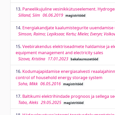
13.
Paneelikujuline vesinikkütuseelement. Hydrogen
Silland, Siim
06.06.2019
magistritööd
14.
Energiakandjate kaalumistegurite uuendamise 
Simson, Raimo; Lepiksaar, Kertu; Mieler, Everyn; Volkov
15.
Veebirakendus elektriseadmete haldamise ja ele
equipment management and electricity sales
Sizova, Kristina
17.01.2023
bakalaureusetööd
16.
Kodumajapidamise energiasalvesti reaalajahinna
control of household energy storage system
Soha, Mikk
06.05.2016
magistritööd
17.
Baltikumi elektrihindade prognoos ja sellega seot
Tabo, Aleks
29.05.2025
magistritööd