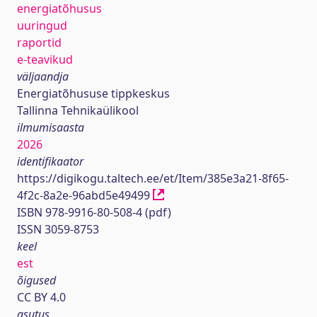
energiatõhusus
uuringud
raportid
e-teavikud
väljaandja
Energiatõhususe tippkeskus
Tallinna Tehnikaülikool
ilmumisaasta
2026
identifikaator
https://digikogu.taltech.ee/et/Item/385e3a21-8f65-
4f2c-8a2e-96abd5e49499
ISBN 978-9916-80-508-4 (pdf)
ISSN 3059-8753
keel
est
õigused
CC BY 4.0
asutus