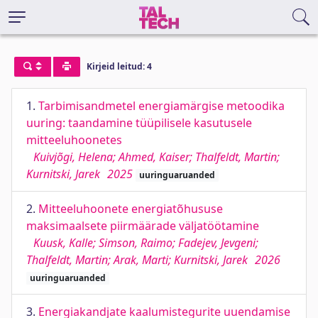
Kirjeid leitud: 4
1.
Tarbimisandmetel energiamärgise metoodika
uuring: taandamine tüüpilisele kasutusele
mitteeluhoonetes
Kuivjõgi, Helena; Ahmed, Kaiser; Thalfeldt, Martin;
Kurnitski, Jarek
2025
uuringuaruanded
2.
Mitteeluhoonete energiatõhususe
maksimaalsete piirmäärade väljatöötamine
Kuusk, Kalle; Simson, Raimo; Fadejev, Jevgeni;
Thalfeldt, Martin; Arak, Marti; Kurnitski, Jarek
2026
uuringuaruanded
3.
Energiakandjate kaalumistegurite uuendamise