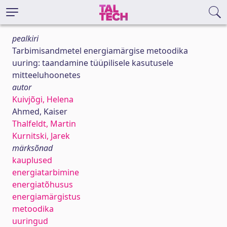
pealkiri
Tarbimisandmetel energiamärgise metoodika
uuring: taandamine tüüpilisele kasutusele
mitteeluhoonetes
autor
Kuivjõgi, Helena
Ahmed, Kaiser
Thalfeldt, Martin
Kurnitski, Jarek
märksõnad
kauplused
energiatarbimine
energiatõhusus
energiamärgistus
metoodika
uuringud