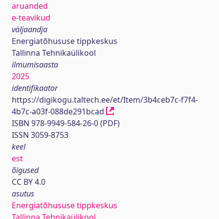
aruanded
e-teavikud
väljaandja
Energiatõhususe tippkeskus
Tallinna Tehnikaülikool
ilmumisaasta
2025
identifikaator
https://digikogu.taltech.ee/et/Item/3b4ceb7c-f7f4-
4b7c-a03f-088de291bcad
ISBN 978-9949-584-26-0 (PDF)
ISSN 3059-8753
keel
est
õigused
CC BY 4.0
asutus
Energiatõhususe tippkeskus
Tallinna Tehnikaülikool