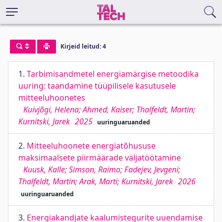
Kirjeid leitud: 4
1.
Tarbimisandmetel energiamärgise metoodika
uuring: taandamine tüüpilisele kasutusele
mitteeluhoonetes
Kuivjõgi, Helena; Ahmed, Kaiser; Thalfeldt, Martin;
Kurnitski, Jarek
2025
uuringuaruanded
2.
Mitteeluhoonete energiatõhususe
maksimaalsete piirmäärade väljatöötamine
Kuusk, Kalle; Simson, Raimo; Fadejev, Jevgeni;
Thalfeldt, Martin; Arak, Marti; Kurnitski, Jarek
2026
uuringuaruanded
3.
Energiakandjate kaalumistegurite uuendamise