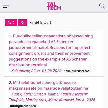
Kirjeid leitud: 5
1.
Puudulike tellimussaadetiste põhjused ning
parandusettepanekud AS Schenkeri
jaotusterminali näitel. Reasons for imperfect
consignment orders and their improvement
suggestions on the example of AS Schener
distribution terminal
Katšmazov, Allan
03.06.2020
bakalaureusetööd
2.
Mitteeluhoonete energiatõhususe
maksimaalsete piirmäärade väljatöötamine
Kuusk, Kalle; Simson, Raimo; Fadejev, Jevgeni;
Thalfeldt, Martin; Arak, Marti; Kurnitski, Jarek
2026
uuringuaruanded