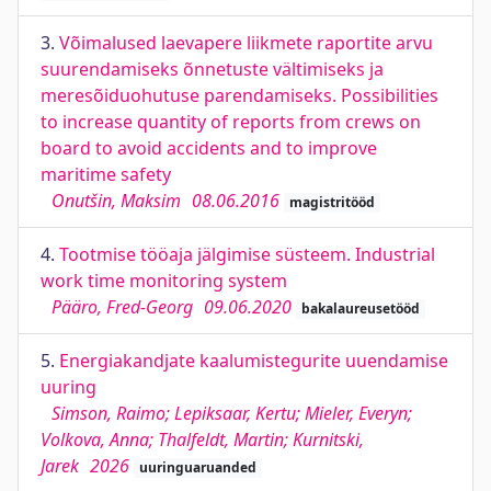
3.
Võimalused laevapere liikmete raportite arvu
suurendamiseks õnnetuste vältimiseks ja
meresõiduohutuse parendamiseks. Possibilities
to increase quantity of reports from crews on
board to avoid accidents and to improve
maritime safety
Onutšin, Maksim
08.06.2016
magistritööd
4.
Tootmise tööaja jälgimise süsteem. Industrial
work time monitoring system
Pääro, Fred-Georg
09.06.2020
bakalaureusetööd
5.
Energiakandjate kaalumistegurite uuendamise
uuring
Simson, Raimo; Lepiksaar, Kertu; Mieler, Everyn;
Volkova, Anna; Thalfeldt, Martin; Kurnitski,
Jarek
2026
uuringuaruanded