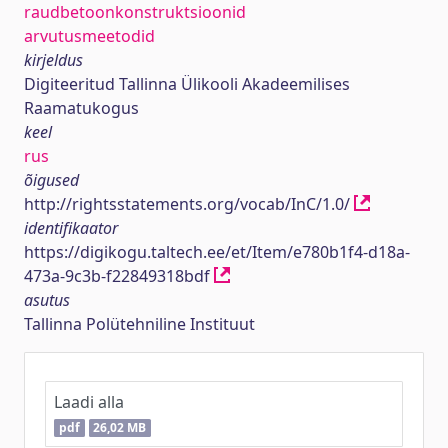
raudbetoonkonstruktsioonid
arvutusmeetodid
kirjeldus
Digiteeritud Tallinna Ülikooli Akadeemilises
Raamatukogus
keel
rus
õigused
http://rightsstatements.org/vocab/InC/1.0/
identifikaator
https://digikogu.taltech.ee/et/Item/e780b1f4-d18a-
473a-9c3b-f22849318bdf
asutus
Tallinna Polütehniline Instituut
Laadi alla
pdf
26,02 MB