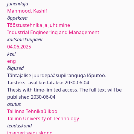
juhendaja
Mahmood, Kashif
õppekava
Tööstustehnika ja juhtimine
Industrial Engineering and Management
kaitsmiskuupäev
04.06.2025
keel
eng
õigused
Tähtajalise juurdepääsupiiranguga lõputöö.
Täistekst avalikustatakse 2030-06-04
Thesis with time-limited access. The full text will be
published 2030-06-04
asutus
Tallinna Tehnikaülikool
Tallinn University of Technology
teaduskond
inseneriteaduskond