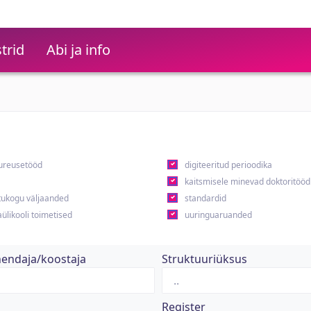
trid
Abi ja info
ureusetööd
digiteeritud perioodika
kaitsmisele minevad doktoritööd
ukogu väljaanded
standardid
ülikooli toimetised
uuringuaruanded
hendaja/koostaja
Struktuuriüksus
Register