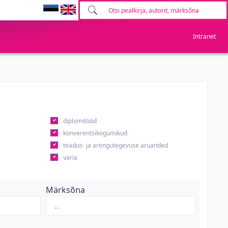
Intranet
diplomitööd
konverentsikogumikud
teadus- ja arengutegevuse aruanded
varia
Märksõna