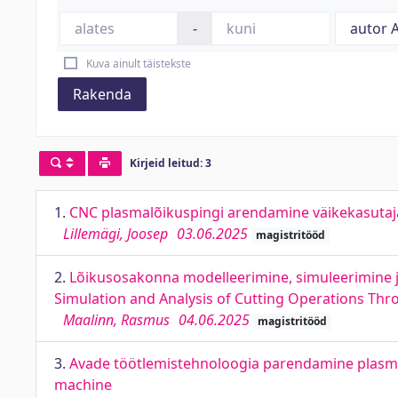
-
Kuva ainult täistekste
Rakenda
Kirjeid leitud: 3
1.
CNC plasmalõikuspingi arendamine väikekasutaja
Lillemägi, Joosep
03.06.2025
magistritööd
2.
Lõikusosakonna modelleerimine, simuleerimine j
Simulation and Analysis of Cutting Operations Thr
Maalinn, Rasmus
04.06.2025
magistritööd
3.
Avade töötlemistehnoloogia parendamine plasma
machine