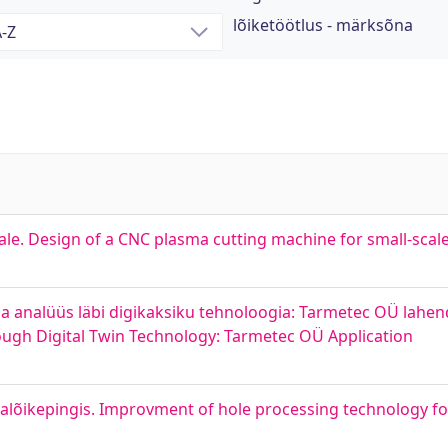
lõiketöötlus - märksõna
le. Design of a CNC plasma cutting machine for small-scal
a analüüs läbi digikaksiku tehnoloogia: Tarmetec OÜ lahen
ough Digital Twin Technology: Tarmetec OÜ Application
lõikepingis. Improvment of hole processing technology fo