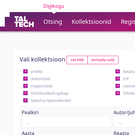
Digikogu
Otsing
Kollektsioonid
Regis
Vali kollektsioon
vali kõik
eemalda valik
artiklid
bakala
doktoritööd
IOP
magistritööd
raamat
Tehnikaülikooli ajalugu
Tehnika
õpikud ja õppevahendid
Pealkiri
Autor/ju
Aasta
Reasta