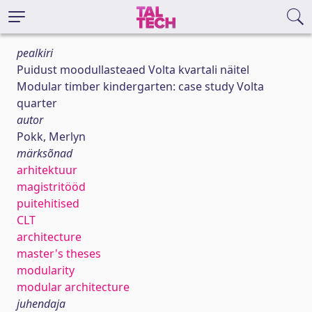
pealkiri
Puidust moodullasteaed Volta kvartali näitel
Modular timber kindergarten: case study Volta
quarter
autor
Pokk, Merlyn
märksõnad
arhitektuur
magistritööd
puitehitised
CLT
architecture
master's theses
modularity
modular architecture
juhendaja