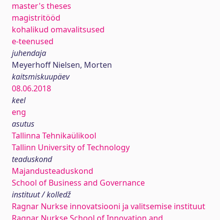
master's theses
magistritööd
kohalikud omavalitsused
e-teenused
juhendaja
Meyerhoff Nielsen, Morten
kaitsmiskuupäev
08.06.2018
keel
eng
asutus
Tallinna Tehnikaülikool
Tallinn University of Technology
teaduskond
Majandusteaduskond
School of Business and Governance
instituut / kolledž
Ragnar Nurkse innovatsiooni ja valitsemise instituut
Ragnar Nurkse School of Innovation and