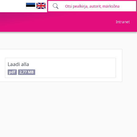
Intranet
Laadi alla
pdf
2,77 MB