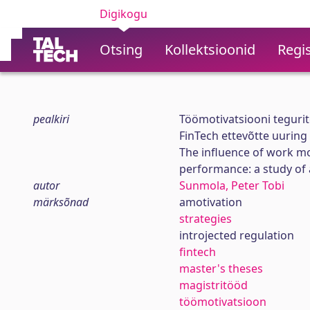
Digikogu
Otsing
Kollektsioonid
Regis
pealkiri
Töömotivatsiooni tegurite
FinTech ettevõtte uuring
The influence of work mo
performance: a study of 
autor
Sunmola, Peter Tobi
märksõnad
amotivation
strategies
introjected regulation
fintech
master's theses
magistritööd
töömotivatsioon