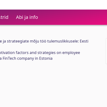
trid
Abi ja info
 ja strateegiate mõju töö tulemuslikkusele: Eesti
tivation factors and strategies on employee
a FinTech company in Estonia