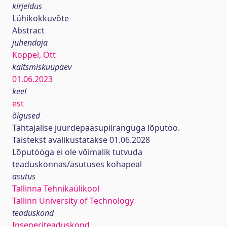
kirjeldus
Lühikokkuvõte
Abstract
juhendaja
Koppel, Ott
kaitsmiskuupäev
01.06.2023
keel
est
õigused
Tähtajalise juurdepääsupiiranguga lõputöö.
Täistekst avalikustatakse 01.06.2028
Lõputööga ei ole võimalik tutvuda
teaduskonnas/asutuses kohapeal
asutus
Tallinna Tehnikaülikool
Tallinn University of Technology
teaduskond
Inseneriteaduskond