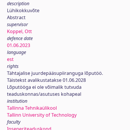
description
Lühikokkuvõte
Abstract
supervisor
Koppel, Ott
defence date
01.06.2023
language
est
rights
Tähtajalise juurdepääsupiiranguga lõputöö.
Täistekst avalikustatakse 01.06.2028
Lõputööga ei ole võimalik tutvuda
teaduskonnas/asutuses kohapeal
institution
Tallinna Tehnikaülikool
Tallinn University of Technology
faculty
Inseneriteaduskond