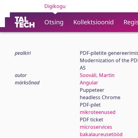
Digikogu
Otsing
Kollektsioonid
Regis
pealkiri
PDF-piletite genereerimi
Modernization of the PD
AS
autor
Sooväli, Martin
märksõnad
Angular
Puppeteer
headless Chrome
PDF-pilet
mikroteenused
PDF ticket
microservices
bakalaureusetööd