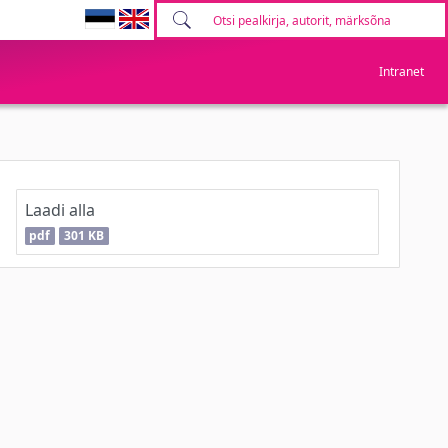
Intranet
Laadi alla
pdf
301 KB