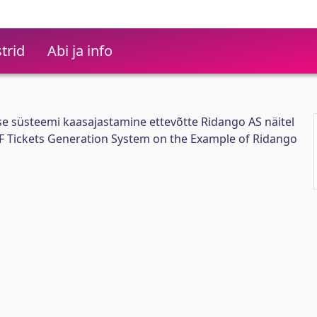
trid
Abi ja info
se süsteemi kaasajastamine ettevõtte Ridango AS näitel
F Tickets Generation System on the Example of Ridango