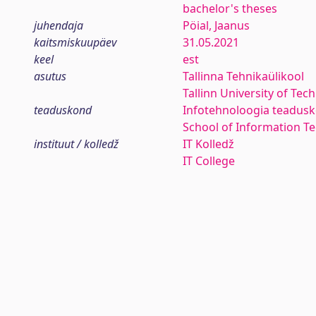
bachelor's theses
juhendaja
Pöial, Jaanus
kaitsmiskuupäev
31.05.2021
keel
est
asutus
Tallinna Tehnikaülikool
Tallinn University of Tec
teaduskond
Infotehnoloogia teadus
School of Information T
instituut / kolledž
IT Kolledž
IT College