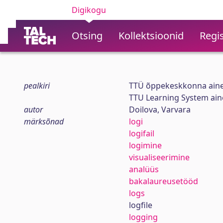
Digikogu
Otsing
Kollektsioonid
Regis
pealkiri
TTÜ õppekeskkonna ained.
TTU Learning System aine
autor
Doilova, Varvara
märksõnad
logi
logifail
logimine
visualiseerimine
analüüs
bakalaureusetööd
logs
logfile
logging