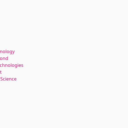
hnology
kond
echnologies
t
 Science