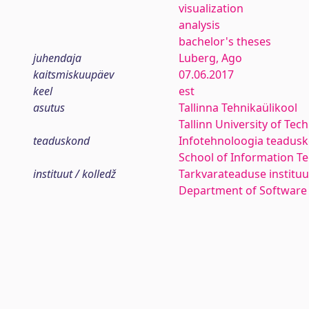
visualization
analysis
bachelor's theses
juhendaja
Luberg, Ago
kaitsmiskuupäev
07.06.2017
keel
est
asutus
Tallinna Tehnikaülikool
Tallinn University of Tec
teaduskond
Infotehnoloogia teadus
School of Information T
instituut / kolledž
Tarkvarateaduse instituu
Department of Software