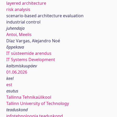
layered architecture
risk analysis
scenario-based architecture evaluation
industrial control
juhendaja
Antoi, Meelis
Díaz Vargas, Alejandro Noé
õppekava
IT süsteemide arendus
IT Systems Development
kaitsmiskuupäev
01.06.2026
keel
est
asutus
Tallinna Tehnikaülikool
Tallinn University of Technology
teaduskond
infotehnoloogia teaduskond