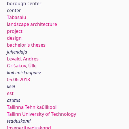
borough center
center
Tabasalu
landscape architecture
project
design
bachelor's theses
juhendaja
Levald, Andres
Grišakov, Ülle
kaitsmiskuupäev
05.06.2018
keel
est
asutus
Tallinna Tehnikaülikool
Tallinn University of Technology
teaduskond
Inseneriteaduskond