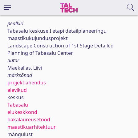
pealkiri
Tabasalu keskuse I etapi detailplaneeringu
maastikukujundusprojekt
Landscape Construction of 1st Stage Detailed
Planning of Tabasalu Center
autor
Mäekallas, Liivi
märksõnad
projektlahendus
alevikud
keskus
Tabasalu
elukeskkond
bakalaureusetööd
maastikuarhitektuur
mängulust