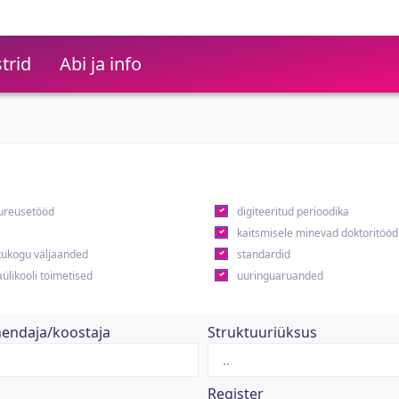
trid
Abi ja info
ureusetööd
digiteeritud perioodika
kaitsmisele minevad doktoritööd
ukogu väljaanded
standardid
ülikooli toimetised
uuringuaruanded
hendaja/koostaja
Struktuuriüksus
Register