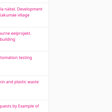
la näitel. Development
 Kakumäe village
urne eelprojekt.
building
tomation testing
kin and plastic waste
quests by Example of