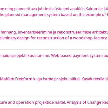
ne ning planeeritava juhtimissüsteemi analüüs Kakumäe kü
 of the planned management system based on the example of
hinnang, inventariseerimine ja rekonstrueerimise arhitektu
eliminary design for reconstruction of a woodshop-factory 
 näidisprojekti koostamine. Web-based payment system au
 Maffam Freeform kiigu istme projekti näitel. Kayak textile s
e and operation projektide näitel. Analysis of Change Re