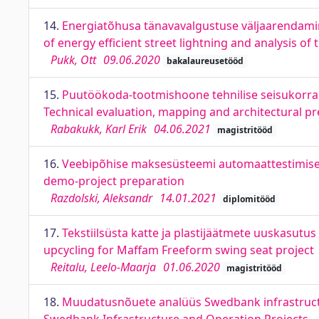
14.
Energiatõhusa tänavavalgustuse väljaarendami
of energy efficient street lightning and analysis
Pukk, Ott
09.06.2020
bakalaureusetööd
15.
Puutöökoda-tootmishoone tehnilise seisukorra 
Technical evaluation, mapping and architectural pr
Rabakukk, Karl Erik
04.06.2021
magistritööd
16.
Veebipõhise maksesüsteemi automaattestimise
demo-project preparation
Razdolski, Aleksandr
14.01.2021
diplomitööd
17.
Tekstiilsüsta katte ja plastijäätmete uuskasutus
upcycling for Maffam Freeform swing seat project
Reitalu, Leelo-Maarja
01.06.2020
magistritööd
18.
Muudatusnõuete analüüs Swedbank infrastructur