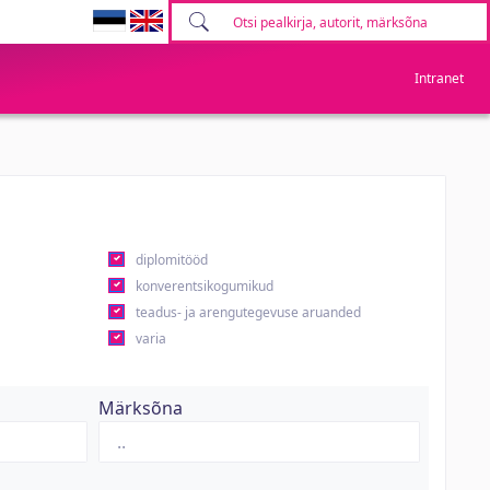
Intranet
diplomitööd
konverentsikogumikud
teadus- ja arengutegevuse aruanded
varia
Märksõna