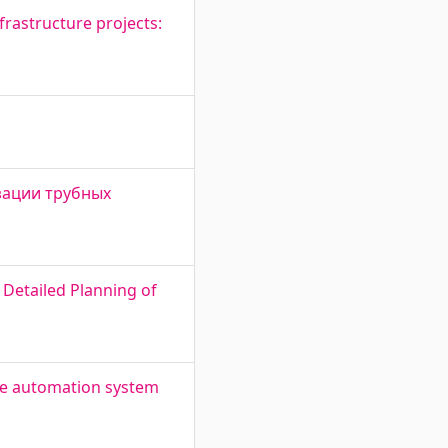
frastructure projects:
изации трубных
 Detailed Planning of
he automation system