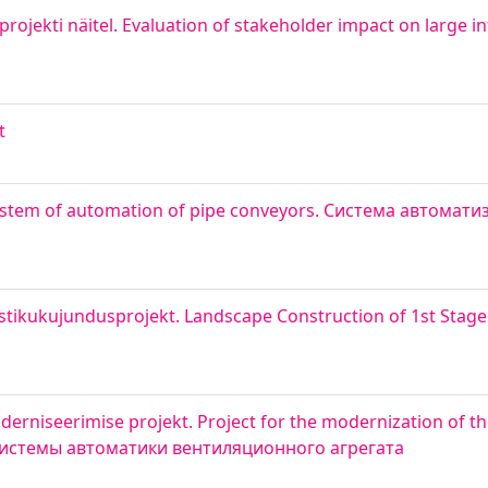
ojekti näitel. Evaluation of stakeholder impact on large in
t
System of automation of pipe conveyors. Система автомат
stikukujundusprojekt. Landscape Construction of 1st Stage
rniseerimise projekt. Project for the modernization of t
и системы автоматики вентиляционного агрегата