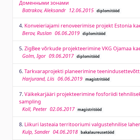
Доменными зонами
Batrakov, Aleksandr
12.06.2015
diplomitööd
4.
Konveieriajami renoveerimise projekt Estonia kae
Berov, Ruslan
06.06.2019
diplomitööd
5.
ZigBee võrkude projekteerimine VKG Ojamaa ka
Golm, Igor
09.06.2017
diplomitööd
6.
Tarkvaraprojekti planeerimine teenindusettevõtte 
Harjurand, Liis
06.06.2019
magistritööd
7.
Väikekarjääri projekteerimine fosforiidi tehnilis
sampling
Koll, Peeter
02.06.2017
magistritööd
8.
Liikuri lasteaia territooriumi valgustehnilise la
Kulp, Sander
04.06.2018
bakalaureusetööd