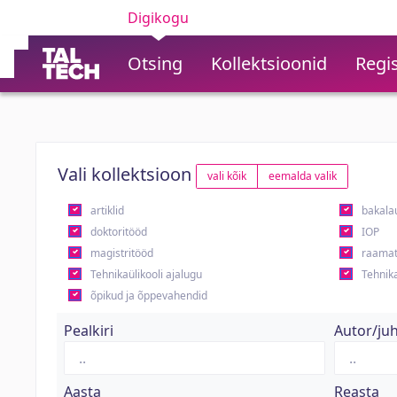
Digikogu
Otsing
Kollektsioonid
Regis
Vali kollektsioon
vali kõik
eemalda valik
artiklid
bakala
doktoritööd
IOP
magistritööd
raamat
Tehnikaülikooli ajalugu
Tehnika
õpikud ja õppevahendid
Pealkiri
Autor/ju
Aasta
Reasta