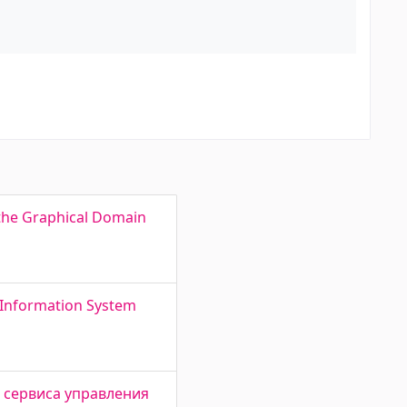
f the Graphical Domain
 Information System
ка сервиса управления