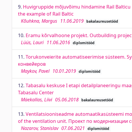
9.
Huvigruppide mõjuvõimu hindamine Rail Balticu pr
the example of Rail Baltic
Kõuhkna, Margus
11.06.2019
bakalaureusetööd
10.
Eramu kõrvalhoone projekt. Outbuilding projec
Lüüs, Lauri
11.06.2016
diplomitööd
11.
Torukonveierite automatiseerimise süsteem. 
конвейеров
Maykov, Pavel
10.01.2019
diplomitööd
12.
Tabasalu keskuse I etapi detailplaneeringu maa
Tabasalu Center
Mäekallas, Liivi
05.06.2018
bakalaureusetööd
13.
Ventilatsiooniseadme automaatikasüsteemi mode
of the ventilation unit. Проект по модернизаци
Nazarov, Stanislav
07.06.2021
diplomitööd