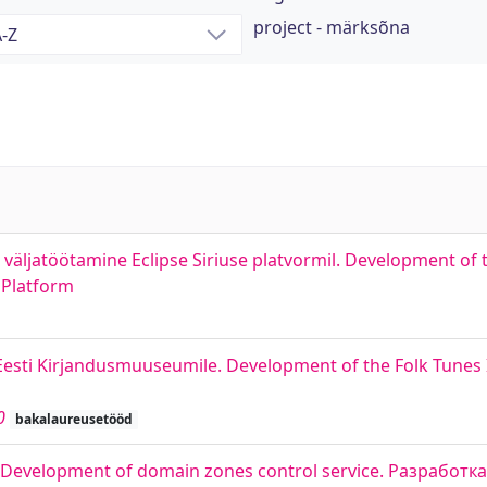
project - märksõna
bi väljatöötamine Eclipse Siriuse platvormil. Development o
 Platform
Eesti Kirjandusmuuseumile. Development of the Folk Tunes
0
bakalaureusetööd
 Development of domain zones control service. Разработ