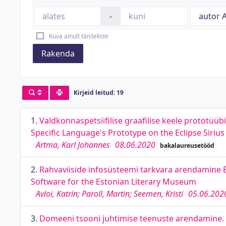
-
Kuva ainult täistekste
Rakenda
Kirjeid leitud: 19
1.
Valdkonnaspetsiifilise graafilise keele prototüü
Specific Language's Prototype on the Eclipse Sirius
Artma, Karl Johannes
08.06.2020
bakalaureusetööd
2.
Rahvaviiside infosüsteemi tarkvara arendamine 
Software for the Estonian Literary Museum
Avloi, Katrin; Paroll, Martin; Seemen, Kristi
05.06.202
3.
Domeeni tsooni juhtimise teenuste arendamine.