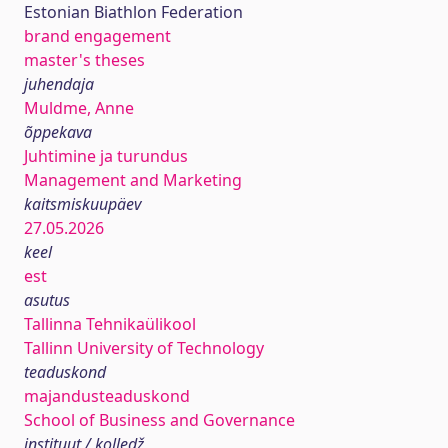
Estonian Biathlon Federation
brand engagement
master's theses
juhendaja
Muldme, Anne
õppekava
Juhtimine ja turundus
Management and Marketing
kaitsmiskuupäev
27.05.2026
keel
est
asutus
Tallinna Tehnikaülikool
Tallinn University of Technology
teaduskond
majandusteaduskond
School of Business and Governance
instituut / kolledž