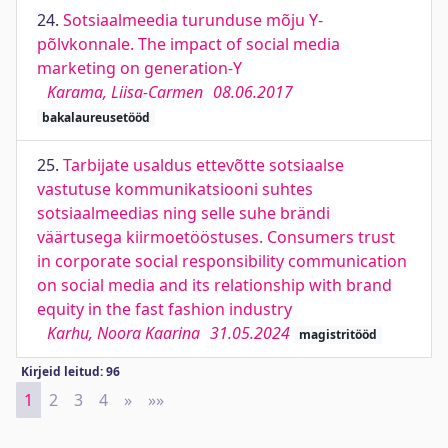
24.
Sotsiaalmeedia turunduse mõju Y-
põlvkonnale. The impact of social media
marketing on generation-Y
Karama, Liisa-Carmen
08.06.2017
bakalaureusetööd
25.
Tarbijate usaldus ettevõtte sotsiaalse
vastutuse kommunikatsiooni suhtes
sotsiaalmeedias ning selle suhe brändi
väärtusega kiirmoetööstuses. Consumers trust
in corporate social responsibility communication
on social media and its relationship with brand
equity in the fast fashion industry
Karhu, Noora Kaarina
31.05.2024
magistritööd
Kirjeid leitud: 96
1
2
3
4
»
Next
»»
Last