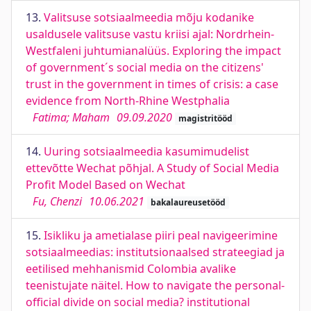
13.
Valitsuse sotsiaalmeedia mõju kodanike
usaldusele valitsuse vastu kriisi ajal: Nordrhein-
Westfaleni juhtumianalüüs. Exploring the impact
of government´s social media on the citizens'
trust in the government in times of crisis: a case
evidence from North-Rhine Westphalia
Fatima; Maham
09.09.2020
magistritööd
14.
Uuring sotsiaalmeedia kasumimudelist
ettevõtte Wechat põhjal. A Study of Social Media
Profit Model Based on Wechat
Fu, Chenzi
10.06.2021
bakalaureusetööd
15.
Isikliku ja ametialase piiri peal navigeerimine
sotsiaalmeedias: institutsionaalsed strateegiad ja
eetilised mehhanismid Colombia avalike
teenistujate näitel. How to navigate the personal-
official divide on social media? institutional