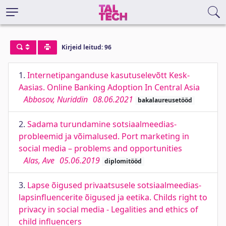
Kirjeid leitud: 96
1.
Internetipanganduse kasutuselevõtt Kesk-
Aasias. Online Banking Adoption In Central Asia
Abbosov, Nuriddin
08.06.2021
bakalaureusetööd
2.
Sadama turundamine sotsiaalmeedias-
probleemid ja võimalused. Port marketing in
social media – problems and opportunities
Alas, Ave
05.06.2019
diplomitööd
3.
Lapse õigused privaatsusele sotsiaalmeedias-
lapsinfluencerite õigused ja eetika. Childs right to
privacy in social media - Legalities and ethics of
child influencers