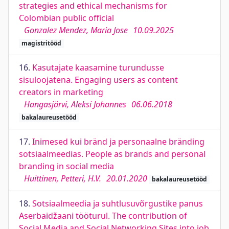
strategies and ethical mechanisms for
Colombian public official
Gonzalez Mendez, Maria Jose
10.09.2025
magistritööd
16.
Kasutajate kaasamine turundusse
sisuloojatena. Engaging users as content
creators in marketing
Hangasjärvi, Aleksi Johannes
06.06.2018
bakalaureusetööd
17.
Inimesed kui bränd ja personaalne bränding
sotsiaalmeedias. People as brands and personal
branding in social media
Huittinen, Petteri, H.V.
20.01.2020
bakalaureusetööd
18.
Sotsiaalmeedia ja suhtlusuvõrgustike panus
Aserbaidžaani tööturul. The contribution of
Social Media and Social Networking Sites into job