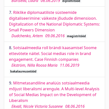
Burtseva, Laura
06.06.2019
diplomitööd
7.
Riiklike diplomaatiliste süsteemide
digitaliseerimine: väikeste jõudude dimensioon.
Digitalization of the National Diplomatic Systems:
Small Powers Dimension
Dudchenko, Artem
09.06.2016
magistritööd
8.
Sotsiaalmeedia roll brändi kaasamisel Soome
ettevötete näitel. Social medias role in brand
engagement. Case Finnish companies
Ekström, Nilla Roosa Maria
11.06.2019
bakalaureusetööd
9.
Mitmetasandiline analüüs sotsiaalmeedia
mõjust liberalismi arengule. A Multi-level Analysis
of Social Medias Impact on the Development of
Liberalism
Ekvall, Nicole Victoria Susanne
08.06.2016